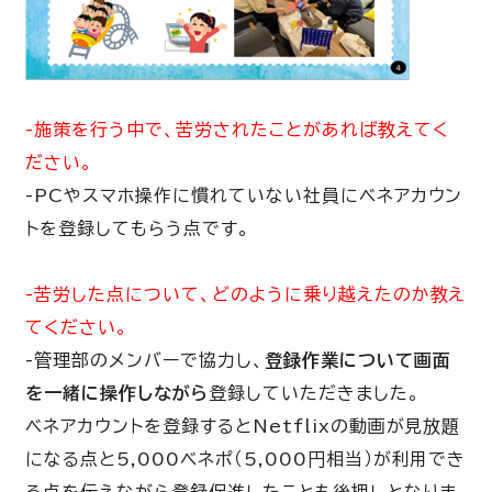
-施策を行う中で、苦労されたことがあれば教えてく
ださい。
-PCやスマホ操作に慣れていない社員にベネアカウン
トを登録してもらう点です
。
-苦労した点について、どのように乗り越えたのか教え
てください。
-管理部のメンバーで協力し、
登録作業について画面
を一緒に操作しながら
登録していただきました。
ベネアカウントを登録すると
Netflix
の動画が見放題
になる点と
5,000
ベネポ（
5,000
円相当）が利用でき