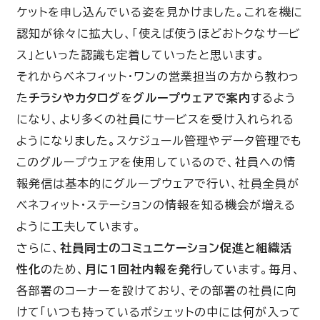
ケットを申し込んでいる姿を見かけました。これを機に
認知が徐々に拡大し、「使えば使うほどおトクなサービ
ス」といった認識も定着していったと思います。
それからベネフィット・ワンの営業担当の方から教わっ
た
チラシやカタログ
を
グループウェアで案内
するよう
になり、より多くの社員にサービスを受け入れられる
ようになりました。スケジュール管理やデータ管理でも
このグループウェアを使用しているので、社員への情
報発信は基本的にグループウェアで行い、社員全員が
ベネフィット・ステーションの情報を知る機会が増える
ように工夫しています。
さらに、
社員同士のコミュニケーション促進と組織活
性化
のため、
月に
1
回社内報を発行
しています。毎月、
各部署のコーナーを設けており、その部署の社員に向
けて「いつも持っているポシェットの中には何が入って