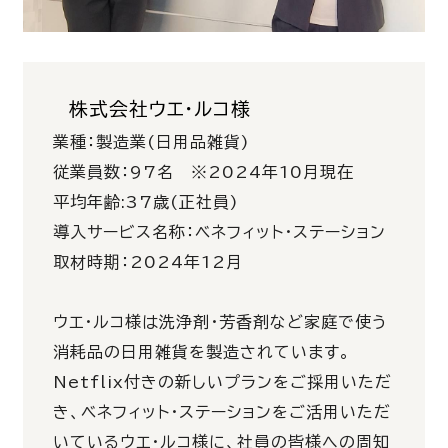
株式会社ウエ・ルコ様
業種：製造業
(
日用品雑貨
)
従業員数：
97
名
※2024
年
10
月現在
平均年齢
:37
歳
(
正社員
)
導入サービス名称：ベネフィット・ステーション
取材時期：
2024
年
12
月
ウエ・ルコ様は洗浄剤・芳香剤など家庭で使う
消耗品の日用雑貨を製造されています。
Netflix付きの新しいプランをご採用いただ
き、ベネフィット・ステーションをご活用いただ
いているウエ・ルコ様に、社員の皆様への周知