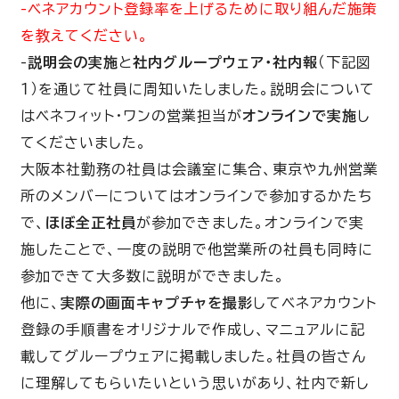
-ベネアカウント登録率を上げるために取り組んだ施策
を教えてください。
-
説明会の実施
と
社内グループウェア・社内報
（下記図
１）を通じて社員に周知いたしました。説明会について
はベネフィット・ワンの営業担当が
オンラインで実施
し
てくださいました。
大阪本社勤務の社員は会議室に集合、東京や九州営業
所のメンバーについてはオンラインで参加するかたち
で、
ほぼ全正社員
が参加できました。オンラインで実
施したことで、一度の説明で他営業所の社員も同時に
参加できて大多数に説明ができました。
他に、
実際の画面キャプチャを撮影
してベネアカウント
登録の手順書をオリジナルで作成し、マニュアルに記
載してグループウェアに掲載しました。社員の皆さん
に理解してもらいたいという思いがあり、社内で新し