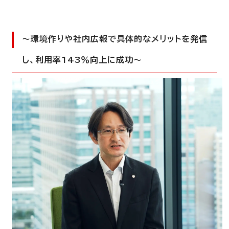
〜
環境作りや
社内
広報で具体的な
メリットを発信
し
、
利用率143％向上に成功〜