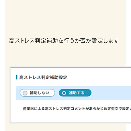
高ストレス判定補助を行うか否か設定します