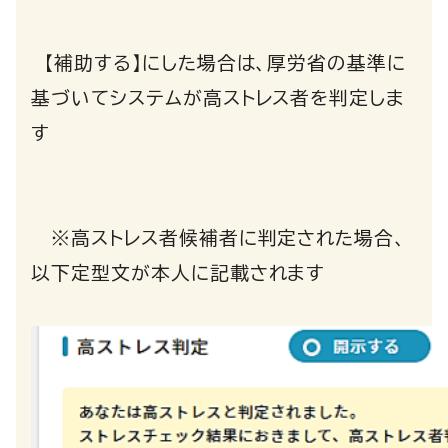
【補助する】にした場合は、厚労省の基準に
基づいてシステムが高ストレス者を判定しま
す
※高ストレス者候補者に判定された場合、
以下定型文が本人に記載されます