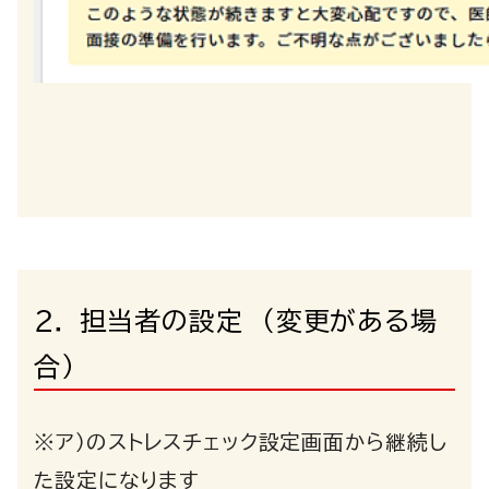
２． 担当者の設定 （変更がある場
合）
※ア）のストレスチェック設定画面から継続し
た設定になります