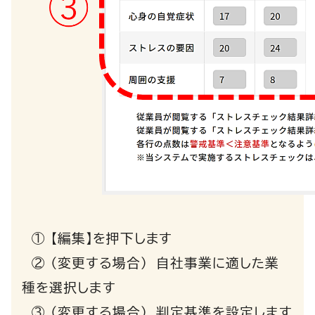
① 【編集】を押下します
② （変更する場合） 自社事業に適した業
種を選択します
③ （変更する場合） 判定基準を設定します