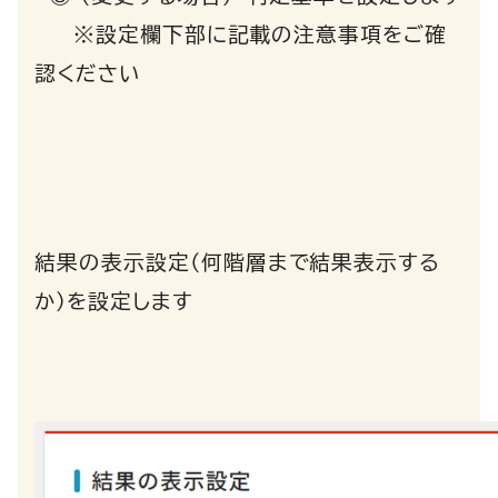
※設定欄下部に記載の注意事項をご確
認ください
結果の表示設定（何階層まで結果表示する
か）を設定します