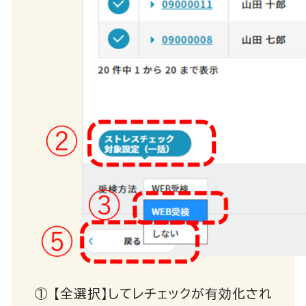
① 【全選択】してレチェックが有効化され