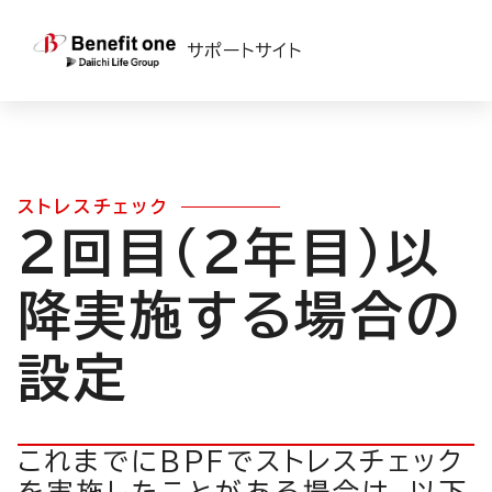
TOP
>
ベネワン・プラットフォーム
>
機能＆操作ガイド一覧
> ストレスチェックmentestep1
サポートサイト
ストレスチェック
2回目（2年目）以
降実施する場合の
設定
これまでにBPFでストレスチェック