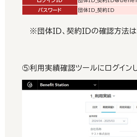
ログインID
団体ID_契約ID@benefi
パスワード
団体ID_契約ID
※団体ID、契約IDの確認方法
⑤利用実績確認ツールにログイン