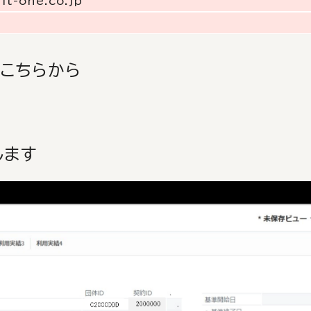
t-one.co.jp
はこちらから
します