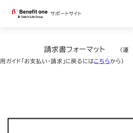
TOP
>
ベネフィット・ステーション
>
運用ガイド
> 請求書
サポートサイト
請求書フォーマット
（
運
用ガイド「お支払い・請求」に戻るには
こちら
から
）