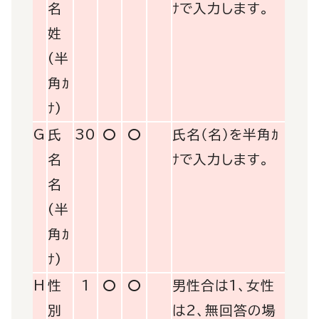
名
ﾅで入力します。
姓
(半
角ｶ
ﾅ)
G
氏
30
〇
〇
氏名（名）を半角ｶ
名
ﾅで入力します。
名
(半
角ｶ
ﾅ)
H
性
1
〇
〇
男性合は1、女性
別
は2、無回答の場