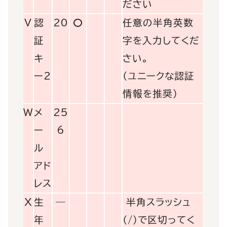
ださい
V
認
20
〇
任意の半角英数
証
字を入力してくだ
キ
さい。
ー2
（ユニークな認証
情報を推奨）
W
メ
25
ー
6
ル
アド
レス
X
生
―
半角スラッシュ
年
（/）で区切ってく