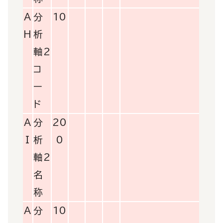
A
分
10
H
析
軸2
コ
ー
ド
A
分
20
I
析
0
軸2
名
称
A
分
10