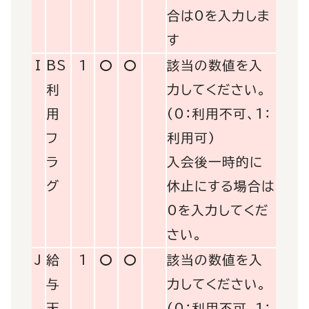
合は0を入力しま
す
I
BS
1
〇
〇
該当の数値を入
利
力してください。
用
(0：利用不可、1：
フ
利用可)
ラ
入会後一時的に
グ
休止にする場合は
0を入力してくだ
さい。
J
給
1
〇
〇
該当の数値を入
与
力してください。
天
(0：利用不可、1：