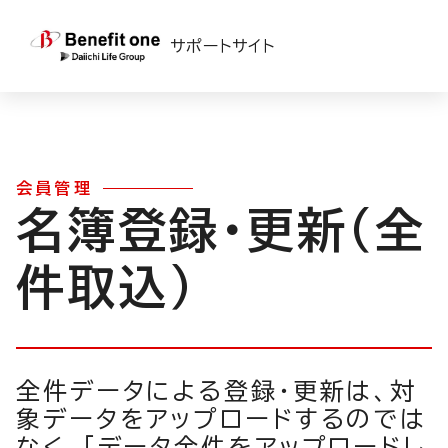
TOP
>
ベネフィット・ステーション
>
運用ガイド
>
会員管理TOP
> 会員管理 名簿登録更新（全件データ）
サポートサイト
会員管理
名簿登録・更新（全
件取込）
全件データによる登録・更新は、対
象データをアップロードするのでは
なく、「データ全件をアップロードし