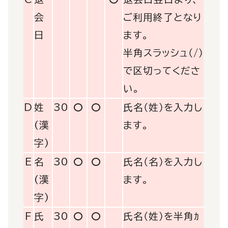
会
ご利用終了となり
日
ます。
半角スラッシュ（/）
で区切ってくださ
い。
D
姓
30
〇
〇
氏名（姓）を入力し
(漢
ます。
字)
E
名
30
〇
〇
氏名（名）を入力し
(漢
ます。
字)
F
氏
30
〇
〇
氏名（姓）を半角ｶ