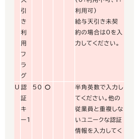
引
利用可)
き
給与天引き未契
利
約の場合は0を入
用
力してください。
フ
ラ
グ
U
認
50
〇
半角英数で入力し
証
てください。他の
キ
従業員と重複しな
ー1
いユニークな認証
情報を入力してく