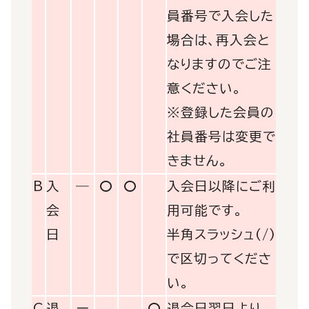
員番号で入会した
場合は、再入会と
なりますのでご注
意ください。
※登録した会員の
社員番号は変更で
きません。
B
入
―
〇
〇
入会日以降にご利
会
用可能です。
日
半角スラッシュ(/)
で区切ってくださ
い。
C
退
ー
〇
退会日翌日より、