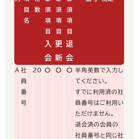
目
数
須
須
須
名
項
項
項
目
目
目
入
更
退
会
新
会
A
社
20
〇
〇
〇
半角英数で入力し
員
てください。
番
すでに利用済の社
号
員番号はご利用い
ただけません。
退会済の会員の
社員番号と同じ社