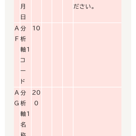
月
ださい。
日
A
分
10
F
析
軸1
コ
ー
ド
A
分
20
G
析
0
軸1
名
称