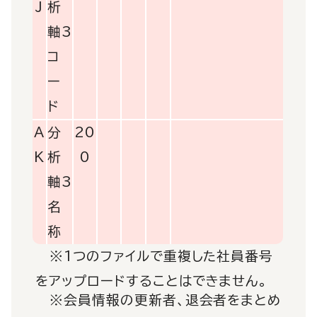
J
析
軸3
コ
ー
ド
A
分
20
K
析
0
軸3
名
称
※1つのファイルで重複した社員番号
をアップロードすることはできません。
※会員情報の更新者、退会者をまとめ