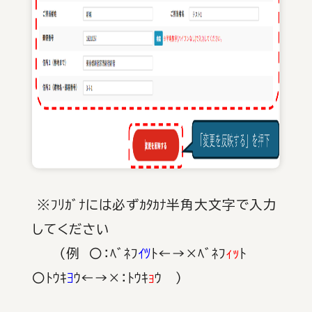
※ﾌﾘｶﾞﾅには必ずｶﾀｶﾅ半角大文字で入力
してください
（例 〇：ﾍﾞﾈﾌ
ｲﾂ
ﾄ←→×ﾍﾞﾈﾌ
ｨｯ
ﾄ
〇ﾄｳｷ
ﾖ
ｳ←→×：ﾄｳｷ
ｮ
ｳ ）