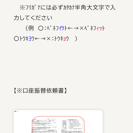
※ﾌﾘｶﾞﾅには必ずｶﾀｶﾅ半角大文字で入
力してください
（例 〇：ﾍﾞﾈﾌ
ｲﾂ
ﾄ←→×ﾍﾞﾈﾌ
ｨｯ
ﾄ
〇ﾄｳｷ
ﾖ
ｳ←→×：ﾄｳｷ
ｮ
ｳ ）
【※口座振替依頼書】