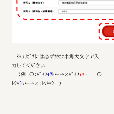
※ﾌﾘｶﾞﾅには必ずｶﾀｶﾅ半角大文字で入
力してください
（例 〇：ﾍﾞﾈﾌ
ｲﾂ
ﾄ←→×ﾍﾞﾈﾌ
ｨｯ
ﾄ 〇
ﾄｳｷ
ﾖ
ｳ←→×：ﾄｳｷｮｳ ）