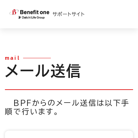
TOP
>
ベネフィット・ステーション
>
基本操作ガイド一覧
> メール送信
サポートサイト
mail
メール送信
BPFからのメール送信は以下手
順で行います。