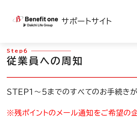
TOP
>
カフェテリアプラン
>
初期設定のSTEP一覧（カフェ）
サポートサイト
Step６
従業員への周知
STEP1～５までのすべてのお手続き
※残ポイントのメール通知をご希望の